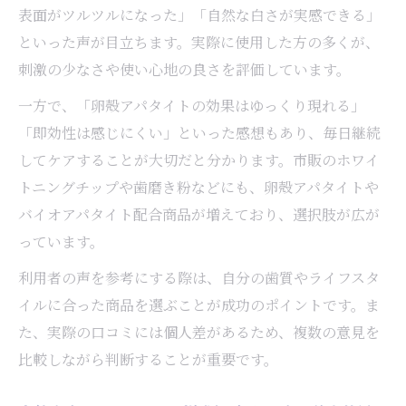
表面がツルツルになった」「自然な白さが実感できる」
ホワイトニング原理の違いで選ぶ資源のポ
といった声が目立ちます。実際に使用した方の多くが、
イント
刺激の少なさや使い心地の良さを評価しています。
市販品ホワイトニングの資源とその特長を
解説
一方で、「卵殻アパタイトの効果はゆっくり現れる」
専門施術と市販ホワイトニングの成分安全
「即効性は感じにくい」といった感想もあり、毎日継続
性比較
してケアすることが大切だと分かります。市販のホワイ
トニングチップや歯磨き粉などにも、卵殻アパタイトや
ホワイトニング原理の違いが与える効果の
バイオアパタイト配合商品が増えており、選択肢が広が
差
っています。
低刺激なホワイトニング資源で毎日輝く白さを
目指す
利用者の声を参考にする際は、自分の歯質やライフスタ
イルに合った商品を選ぶことが成功のポイントです。ま
低刺激ホワイトニング資源で実現する自然
た、実際の口コミには個人差があるため、複数の意見を
な白さ
比較しながら判断することが重要です。
毎日使えるホワイトニング資源の優しい使
い心地