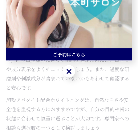
すべきデメリットも存在します。例えば、即効性が低
く、短期間で劇的な白さを求める方には物足りない場合
があります。また、配合量や製品の品質によって効果の
実感度に差が出ることも指摘されています。
選び方のポイントとしては、卵殻アパタイトの配合量
や、その他の成分とのバランスを確認することが重要で
ご予約はこちら
す。歯や口腔環境に合った商品を選ぶためには、口コミ
や成分表示をよくチェックしましょう。また、過度な研
ご予約はこちら
磨剤や刺激成分が含まれていないかもあわせて確認する
と安心です。
卵殻アパタイト配合ホワイトニングは、自然な白さや安
全性を重視する方におすすめですが、自分の目的や歯の
状態に合わせて慎重に選ぶことが大切です。専門家への
相談も選択肢の一つとして検討しましょう。