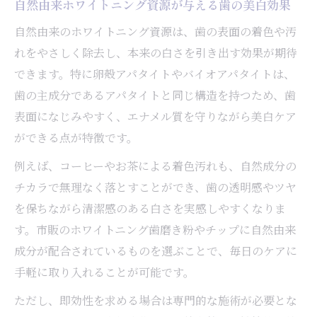
自然由来ホワイトニング資源が与える歯の美白効果
低刺激ホワイトニング資源の選び方とポイ
自然由来のホワイトニング資源は、歯の表面の着色や汚
ント
れをやさしく除去し、本来の白さを引き出す効果が期待
ホワイトニングで歯を守る低刺激成分の特
できます。特に卵殻アパタイトやバイオアパタイトは、
徴
歯の主成分であるアパタイトと同じ構造を持つため、歯
口コミで広まる低刺激ホワイトニング資源
表面になじみやすく、エナメル質を守りながら美白ケア
の魅力
ができる点が特徴です。
例えば、コーヒーやお茶による着色汚れも、自然成分の
チカラで無理なく落とすことができ、歯の透明感やツヤ
を保ちながら清潔感のある白さを実感しやすくなりま
す。市販のホワイトニング歯磨き粉やチップに自然由来
成分が配合されているものを選ぶことで、毎日のケアに
手軽に取り入れることが可能です。
ただし、即効性を求める場合は専門的な施術が必要とな