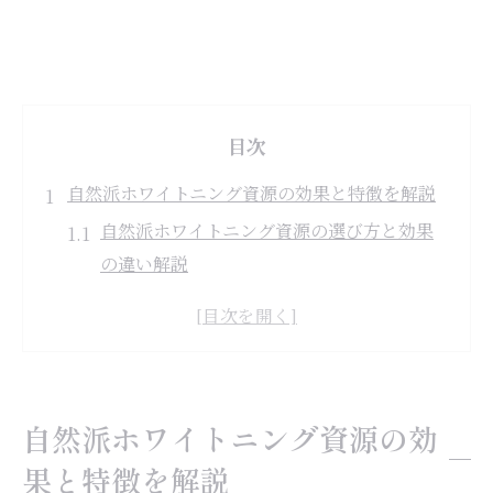
目次
自然派ホワイトニング資源の効果と特徴を解説
自然派ホワイトニング資源の選び方と効果
の違い解説
ホワイトニング資源は自然成分で安全性が
高い理由
口コミで話題のホワイトニング資源の特徴
と評価
自然派ホワイトニング資源の効
自然由来ホワイトニング資源が与える歯の
果と特徴を解説
美白効果