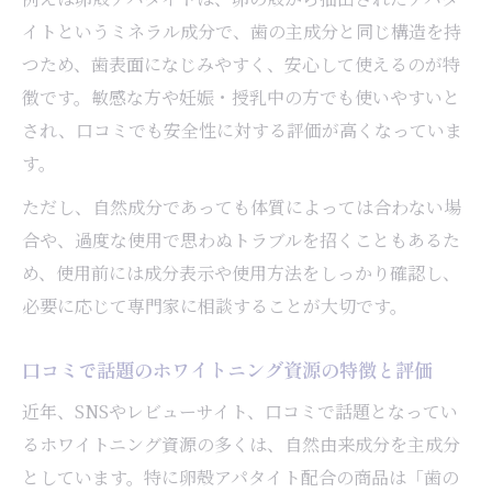
ホワイトニング資源の口コミで見極める自
イトというミネラル成分で、歯の主成分と同じ構造を持
然由来成分
つため、歯表面になじみやすく、安心して使えるのが特
評判の自然ホワイトニング資源の特徴と選
徴です。敏感な方や妊娠・授乳中の方でも使いやすいと
び方
され、口コミでも安全性に対する評価が高くなっていま
口コミで比較するホワイトニング資源の実
す。
力
ただし、自然成分であっても体質によっては合わない場
卵殻アパタイト配合ホワイトニングの体験
合や、過度な使用で思わぬトラブルを招くこともあるた
談まとめ
め、使用前には成分表示や使用方法をしっかり確認し、
バイオアパタイト歯磨き粉の口コミと効果
必要に応じて専門家に相談することが大切です。
の検証
口コミで話題のホワイトニング資源の特徴と評価
市販品と専門施術のホワイトニング原理の違い
に注目
近年、SNSやレビューサイト、口コミで話題となってい
市販ホワイトニング資源と専門施術の原理
るホワイトニング資源の多くは、自然由来成分を主成分
比較
としています。特に卵殻アパタイト配合の商品は「歯の