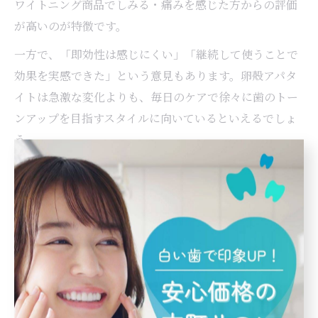
ワイトニング商品でしみる・痛みを感じた方からの評価
が高いのが特徴です。
一方で、「即効性は感じにくい」「継続して使うことで
効果を実感できた」という意見もあります。卵殻アパタ
イトは急激な変化よりも、毎日のケアで徐々に歯のトー
ンアップを目指すスタイルに向いているといえるでしょ
う。
口コミを参考にすることで、自分に合った商品選びや使
い方のヒントが得られます。自身の歯の状態やライフス
タイルに合わせて、最適なホワイトニング資源を選ぶこ
とが大切です。
卵殻アパタイトのデメリットと選び方のポイント
卵殻アパタイトには多くのメリットがありますが、注意