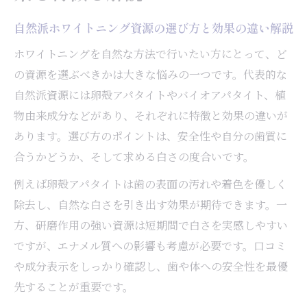
卵殻アパタイトなど天然ホワイトニング資
自然派ホワイトニング資源の選び方と効果の違い解説
源の魅力
ホワイトニングを自然な方法で行いたい方にとって、ど
卵殻アパタイトで叶える優しいホワイトニング
の資源を選ぶべきかは大きな悩みの一つです。代表的な
法
自然派資源には卵殻アパタイトやバイオアパタイト、植
卵殻アパタイトが注目されるホワイトニン
物由来成分などがあり、それぞれに特徴と効果の違いが
グ効果の理由
あります。選び方のポイントは、安全性や自分の歯質に
優しいホワイトニングには卵殻アパタイト
合うかどうか、そして求める白さの度合いです。
が最適な理由
例えば卵殻アパタイトは歯の表面の汚れや着色を優しく
卵殻アパタイト配合ホワイトニングの実感
除去し、自然な白さを引き出す効果が期待できます。一
できる利点
方、研磨作用の強い資源は短期間で白さを実感しやすい
口コミで知る卵殻アパタイトホワイトニン
ですが、エナメル質への影響も考慮が必要です。口コミ
グの実際
や成分表示をしっかり確認し、歯や体への安全性を最優
卵殻アパタイトのデメリットと選び方のポ
先することが重要です。
イント