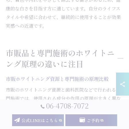
康的な白さを目指す方に適しています。自分のライフス
タイルや希望に合わせて、継続的に使用することが効果
実感への近道です。
市販品と専門施術のホワイトニ
ング原理の違いに注目
市販ホワイトニング資源と専門施術の原理比較
市販のホワイトニング資源と歯科医院などで行われる専
門施術では、使用される成分や作用の原理が大きく異な
06-4708-7072
ります。市販品は、卵殻アパタイトやバイオアパタイト
などの自然由来成分を中心に、歯の表面に付着した着色
公式LINEはこちら
ご予約
汚れをやさしく除去することが主な目的です。一方で、