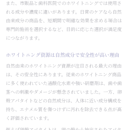
また、市販品と歯科医院でのホワイトニングでは使用さ
成分選びに迷ったら知っておきたい安全なホワ
れる成分や濃度に違いがあります。日常のケアなら自然
イトニング
由来成分の商品を、短期間で明確な効果を求める場合は
ホワイトニング成分選びで重視すべき安全
専門的施術を選択するなど、目的に応じた選択が満足度
性の基準
につながります。
自然派ホワイトニング成分の選び方とポイ
ント解説
ホワイトニング資源は自然成分で安全性が高い理由
ホワイトニングで注意したい成分リストと
自然由来のホワイトニング資源が注目される最大の理由
その特徴
は、その安全性にあります。従来のホワイトニング商品
口コミ評価が高い安全なホワイトニング成
に多く使われていた過酸化水素や強い研磨剤は、歯や歯
分とは何か
茎への刺激やダメージが懸念されていました。一方、卵
ホワイトニングに使われる自然成分とその
殻アパタイトなどの自然成分は、人体に近い成分構成を
役割
持ち、エナメル質を傷つけずに汚れを除去できる点が高
口コミで話題の自然由来ホワイトニング資源と
く評価されています。
は
例えば卵殻アパタイトは、卵の殻から抽出されたアパタ