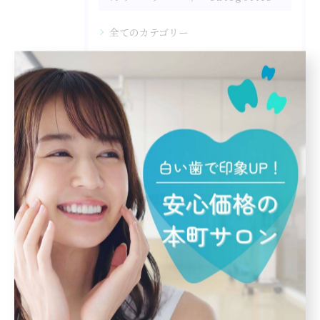
全てのカテゴリー
セルフ
完全個室
学生
初めて
短期間
最近の投稿
Recent
Posts
2025/07/30
【ホワイトニング】着色の原因は何？